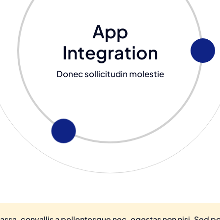
App
Integration
Donec sollicitudin molestie
ssa, convallis a pellentesque nec, egestas non nisi. Sed por