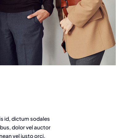
is id, dictum sodales
ibus, dolor vel auctor
nean vel justo orci.