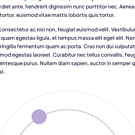
t ante, hendrerit dignissim nunc porttitor nec. Aenean 
tortor, euismod vitae mattis lobortis quis tortor.
onsectetur ac nisi non, feugiat euismod velit. Vestibulu
 quam egestas ligula, et tempus massa elit eget elit. N
fringilla fermentum quam ac porta. Cras non dui vulputat
od egestas laoreet. Curabitur nec tellus convallis, feugia
llentesque purus. Nullam diam sapien, auctor in semper qu
sl.