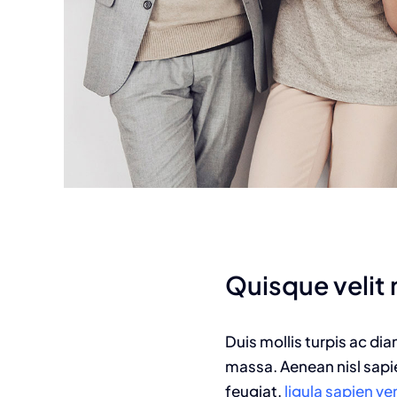
Quisque velit n
Duis mollis turpis ac di
massa. Aenean nisl sapie
feugiat,
ligula sapien v