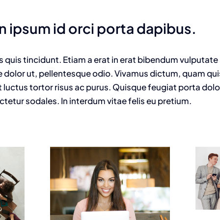
n ipsum id orci porta dapibus.
us quis tincidunt. Etiam a erat in erat bibendum vulputate
e dolor ut, pellentesque odio. Vivamus dictum, quam quis 
 luctus tortor risus ac purus. Quisque feugiat porta dol
tur sodales. In interdum vitae felis eu pretium.