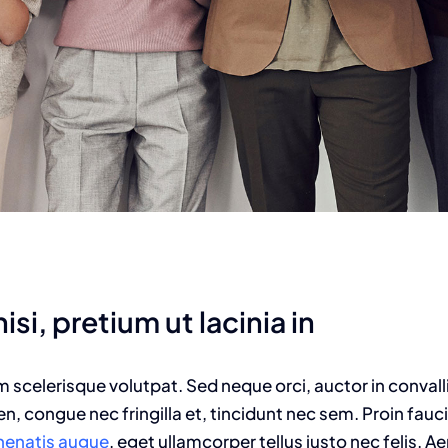
isi, pretium ut lacinia in
am scelerisque volutpat. Sed neque orci, auctor in convall
n, congue nec fringilla et, tincidunt nec sem. Proin fauc
enenatis augue
, eget ullamcorper tellus justo nec felis. Ae