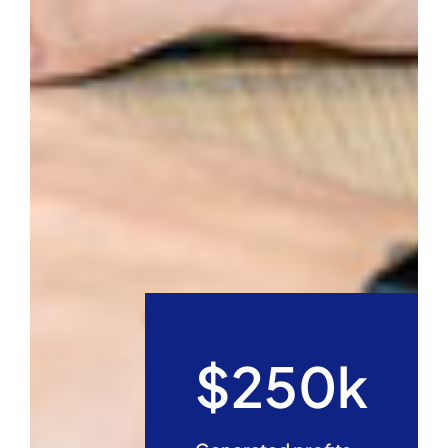
$250k